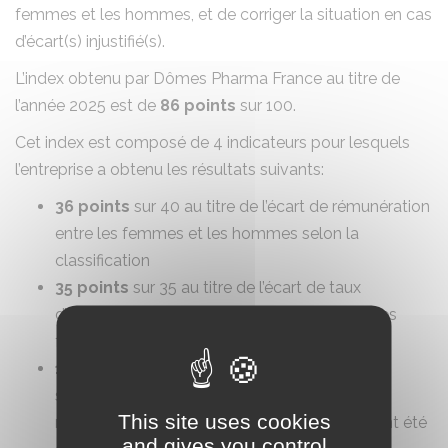
femmes et les hommes, et de corriger la situation en cas
d’écart(s) injustifié(s).​
L’index obtenu par Dômes Pharma France au titre de
l’année 2025 est de
86 points
sur 100.​
Cet index est composé de 4 indicateurs pour lesquels
l’entreprise a obtenu les résultats suivants:​
36 points
sur 40 au titre de l’écart de rémunération
entre les femmes et les hommes selon la
classification​
35 points
sur 35 au titre de l’écart de taux
d’augmentation individuelle de salaire entre les
femmes et les hommes​
15 points
sur 15 au titre du pourcentage de
salariées augmentées à leur retour de congé
This site uses cookies
maternité, dès lors que des augmentations ont été
and gives you control